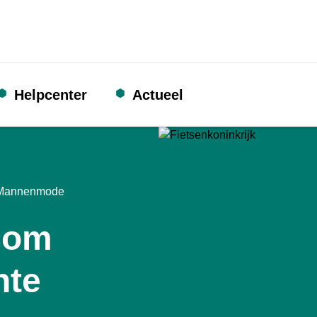
Helpcenter
Actueel
al Mannenmode
.com
hte