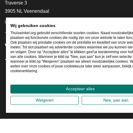
Contact
Traverse 3
3905 NL Veenendaal
info@thuiswinkel.org
Wij gebruiken cookies
+31 (0)318 64 85 75
Thuiswinkel.org gebruikt verschillende soorten cookies. Naast noodzakelijk
plaatsen wij functionele cookies die nodig zijn om onze website te laten func
Ook plaatsen wij prestatie cookies om de prestatie en kwaliteit van onze web
Volg je ons al?
meten. Tot slot plaatsen wij advertentie cookies waarmee we jou kunnen iden
en volgen. Door op “Accepteer alles” te klikken geef je toestemming voor he
van alle cookies. Wanneer je klikt op "Nee, pas aan" kun je zelf een selecti
wanneer je klikt op “Weigeren” plaatsen we alleen noodzakelijke cookies. W
Facebook
X
LinkedIn
Instagram
YouTube
weten over onze cookies of jouw cookiekeuze later weer aanpassen, bekijk
cookieverklaring.
Accepteer alles
Weigeren
Nee, pas aan