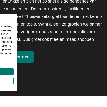
ontwikkelen zich net zo snel als de behoeftes van
consumenten. Daarom inspireert, faciliteert en
mobiliseert Thuiswinkel.org al haar leden met kennis,
inzichten en tools. Want alleen zo groeien we samen
e cookies,
tioneren.
naar een veiligere, duurzamere en innovatievere
site te
tificeren
toekomst. Dus groei ook mee en maak shoppen
t plaatsen
e maken en
slimmer.
il je meer
 dan onze
Lid worden