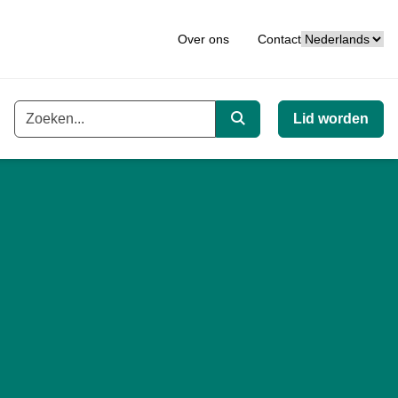
Taal
Over ons
Contact
Lid worden
Trefwoord
Zoeken