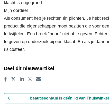
klacht is ongegrond.
Mijn oordeel
Als consument heb je rechten én plichten. Je hebt rec
product die eigenschappen moet bezitten die voor een
te twijfelen. Een broek “hoort” niet af te geven. Echte
te geven op onderzoek bij een klacht. En als je daar n
risicosfeer.
Deel dit nieuwsartikel
Delen op Facebook
Tweet
Delen op LinkedIn
Delen op WhatsApp
E-mailadres
beautiesonly.nl is géén lid van Thuiswinkel