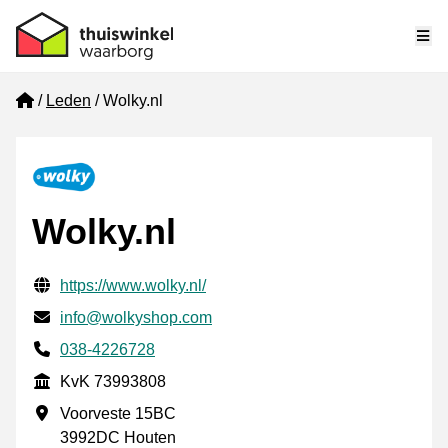
Me
Home
Leden
Wolky.nl
Wolky.nl
Gecontroleerde contactgegevens
Website URL
https://www.wolky.nl/
E-mail
info@wolkyshop.com
Telefoonnummer
038-4226728
KvK
KvK 73993808
Vestigingsadres
Voorveste 15BC
3992DC Houten