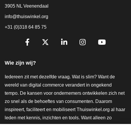
3905 NL Veenendaal
info@thuiswinkel.org
+31 (0)318 64 85 75
Volg je ons al?
Facebook
X
LinkedIn
Instagram
YouTube
Wie zijn wij?
Iedereen zit met dezelfde vraag. Wat is slim? Want de
wereld van digital commerce verandert in ongekend
tempo. De kansen voor ondernemers ontwikkelen zich net
zo snel als de behoeftes van consumenten. Daarom
inspireert, faciliteert en mobiliseert Thuiswinkel.org al haar
leden met kennis, inzichten en tools. Want alleen zo
groeien we samen naar een veiligere, duurzamere en