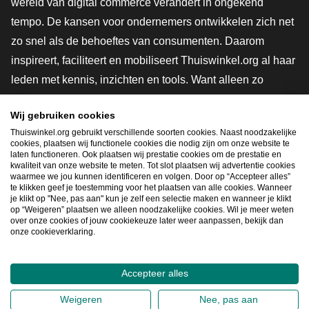
wereld van digital commerce verandert in ongekend
tempo. De kansen voor ondernemers ontwikkelen zich net
zo snel als de behoeftes van consumenten. Daarom
inspireert, faciliteert en mobiliseert Thuiswinkel.org al haar
leden met kennis, inzichten en tools. Want alleen zo
groeien we samen naar een veiligere, duurzamere en
Wij gebruiken cookies
innovatievere toekomst. Dus groei ook mee en maak
Thuiswinkel.org gebruikt verschillende soorten cookies. Naast noodzakelijke
shoppen slimmer.
cookies, plaatsen wij functionele cookies die nodig zijn om onze website te
laten functioneren. Ook plaatsen wij prestatie cookies om de prestatie en
Lid worden
kwaliteit van onze website te meten. Tot slot plaatsen wij advertentie cookies
waarmee we jou kunnen identificeren en volgen. Door op “Accepteer alles”
te klikken geef je toestemming voor het plaatsen van alle cookies. Wanneer
je klikt op "Nee, pas aan" kun je zelf een selectie maken en wanneer je klikt
op “Weigeren” plaatsen we alleen noodzakelijke cookies. Wil je meer weten
Snel navigeren
over onze cookies of jouw cookiekeuze later weer aanpassen, bekijk dan
onze cookieverklaring.
Ope
Accepteer alles
2026
©
Thuiswinkel.org
Weigeren
Nee, pas aan