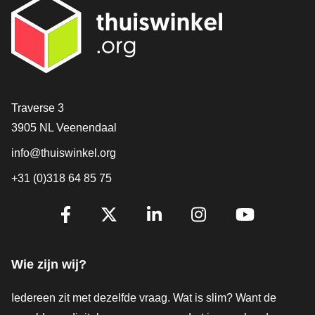
Contact
Traverse 3
3905 NL Veenendaal
info@thuiswinkel.org
+31 (0)318 64 85 75
Volg je ons al?
Facebook
X
LinkedIn
Instagram
YouTube
Wie zijn wij?
Iedereen zit met dezelfde vraag. Wat is slim? Want de