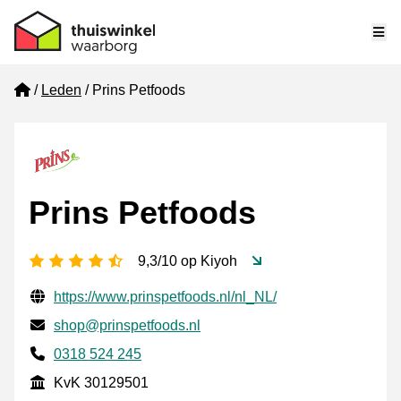
Me
Home
Leden
Prins Petfoods
Prins Petfoods
4,5 sterren
9,3/10 op Kiyoh
Gecontroleerde contactgegevens
Website URL
https://www.prinspetfoods.nl/nl_NL/
E-mail
shop@prinspetfoods.nl
Telefoonnummer
0318 524 245
KvK
KvK 30129501