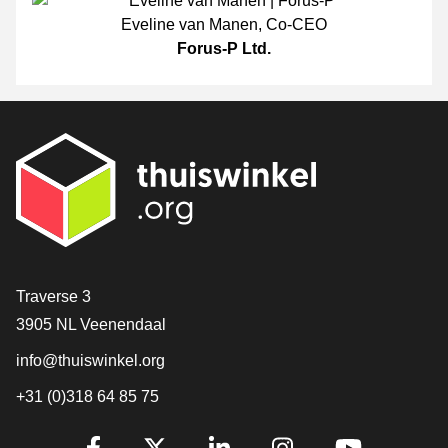
Eveline van Manen
,
Co-CEO
Forus-P Ltd.
Contact
Traverse 3
3905 NL Veenendaal
info@thuiswinkel.org
+31 (0)318 64 85 75
Volg je ons al?