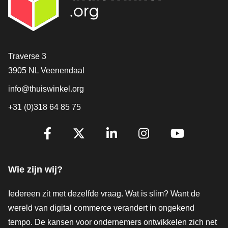
Contact
Traverse 3
3905 NL Veenendaal
info@thuiswinkel.org
+31 (0)318 64 85 75
Volg je ons al?
Facebook
X
LinkedIn
Instagram
YouTube
Wie zijn wij?
Iedereen zit met dezelfde vraag. Wat is slim? Want de
wereld van digital commerce verandert in ongekend
tempo. De kansen voor ondernemers ontwikkelen zich net