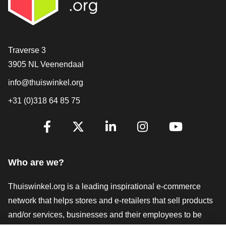
Contact
Traverse 3
3905 NL Veenendaal
info@thuiswinkel.org
+31 (0)318 64 85 75
Are you already following us?
Facebook
X
LinkedIn
Instagram
YouTube
Who are we?
Thuiswinkel.org is a leading inspirational e-commerce
network that helps stores and e-retailers that sell products
and/or services, businesses and their employees to be