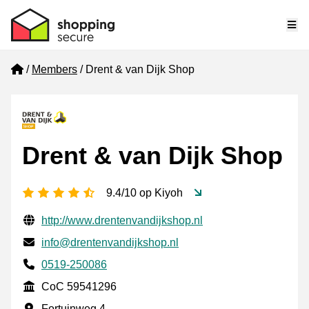
Me
Home
Members
Drent & van Dijk Shop
Drent & van Dijk Shop
4.5 stars
9.4/10 op Kiyoh
Verified contact information
Website URL
http://www.drentenvandijkshop.nl
Email
info@drentenvandijkshop.nl
Phone number
0519-250086
CoC
CoC 59541296
Business address
Fortuinweg 4