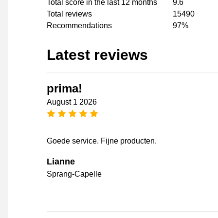
Total score in the last 12 months
9.6
Total reviews
15490
Recommendations
97%
Latest reviews
prima!
August 1 2026
5 stars
Goede service. Fijne producten.
Lianne
Sprang-Capelle