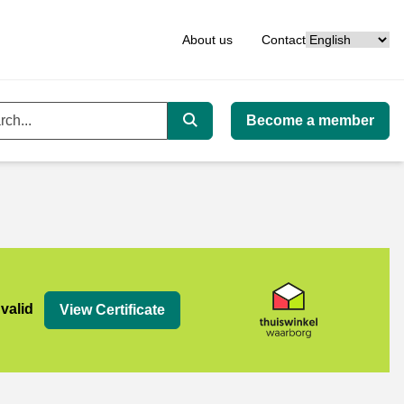
Language
About us
Contact
Become a member
ord
Search
org
 valid
View Certificate