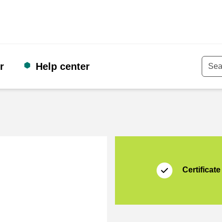
r
Help center
Keyw
Certificate
Thuiswinkel Waarb
Certificate