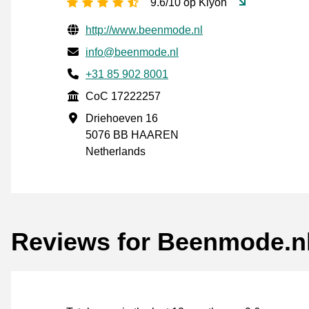
4.5 stars
9.6/10 op Kiyoh
Verified contact information
Website URL
http://www.beenmode.nl
Email
info@beenmode.nl
Phone number
+31 85 902 8001
CoC
CoC 17222257
Business address
Driehoeven 16
5076 BB HAAREN
Netherlands
Reviews for Beenmode.n