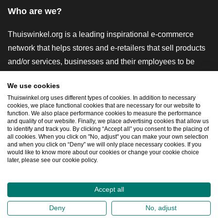
Who are we?
Thuiswinkel.org is a leading inspirational e-commerce
network that helps stores and e-retailers that sell products
and/or services, businesses and their employees to be
more successful. We offer relevant and practical solutions
We use cookies
with various trustmarks, Thuiswinkel Reviews, legal tools
Thuiswinkel.org uses different types of cookies. In addition to necessary
and advice, advocacy, market research, and have our own
cookies, we place functional cookies that are necessary for our website to
function. We also place performance cookies to measure the performance
education platform, the Thuiswinkel e-Academy.
and quality of our website. Finally, we place advertising cookies that allow us
to identify and track you. By clicking “Accept all” you consent to the placing of
all cookies. When you click on "No, adjust" you can make your own selection
and when you click on “Deny” we will only place necessary cookies. If you
Navigate quickly
would like to know more about our cookies or change your cookie choice
later, please see our cookie policy.
Ope
Accept all
2026
©
Thuiswinkel.org
Deny
No, adjust
Privacy Statement
Cookie Statement
Sitemap