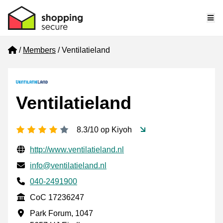
Me
Home
Members
Ventilatieland
Ventilatieland
4 stars
8.3/10 op Kiyoh
Verified contact information
Website URL
http://www.ventilatieland.nl
Email
info@ventilatieland.nl
Phone number
040-2491900
CoC
CoC 17236247
Business address
Park Forum, 1047