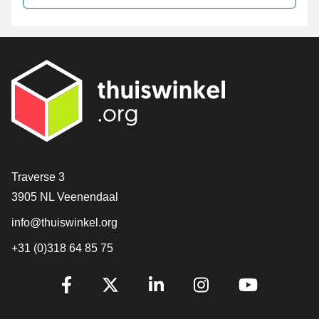
Contact
Traverse 3
3905 NL Veenendaal
info@thuiswinkel.org
+31 (0)318 64 85 75
Are you already following us?
Facebook
X
LinkedIn
Instagram
YouTube