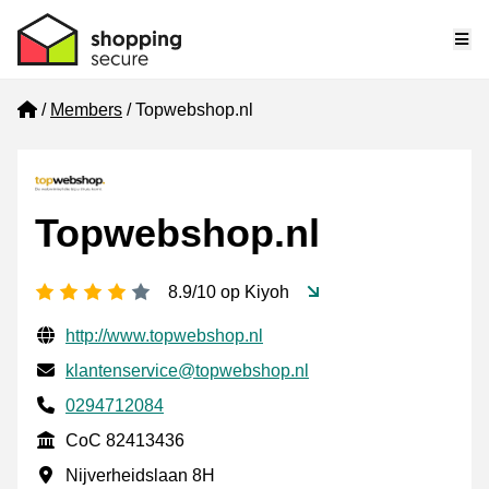
Me
Home
Members
Topwebshop.nl
Topwebshop.nl
4 stars
8.9/10 op Kiyoh
Verified contact information
Website URL
http://www.topwebshop.nl
Email
klantenservice@topwebshop.nl
Phone number
0294712084
CoC
CoC 82413436
Business address
Nijverheidslaan 8H