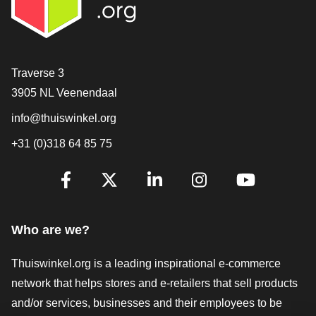
Contact
Traverse 3
3905 NL Veenendaal
info@thuiswinkel.org
+31 (0)318 64 85 75
Are you already following us?
Facebook
X
LinkedIn
Instagram
YouTube
Who are we?
Thuiswinkel.org is a leading inspirational e-commerce
network that helps stores and e-retailers that sell products
and/or services, businesses and their employees to be