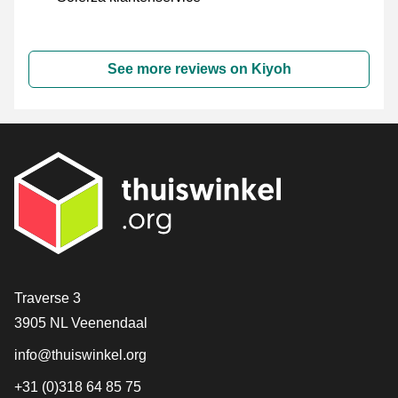
See more reviews on Kiyoh
Contact
Traverse 3
3905 NL Veenendaal
info@thuiswinkel.org
+31 (0)318 64 85 75