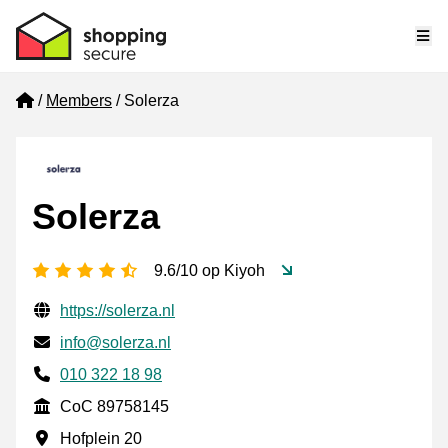
Me
Home
Members
Solerza
Solerza
4.5 stars
9.6/10 op Kiyoh
Verified contact information
Website URL
https://solerza.nl
Email
info@solerza.nl
Phone number
010 322 18 98
CoC
CoC 89758145
Business address
Hofplein 20