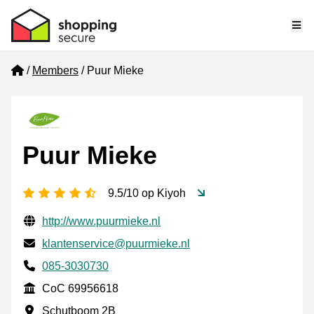
Me
Home
Members
Puur Mieke
Puur Mieke
4.5 stars
9.5/10 op Kiyoh
Verified contact information
Website URL
http://www.puurmieke.nl
Email
klantenservice@puurmieke.nl
Phone number
085-3030730
CoC
CoC 69956618
Business address
Schutboom 2B