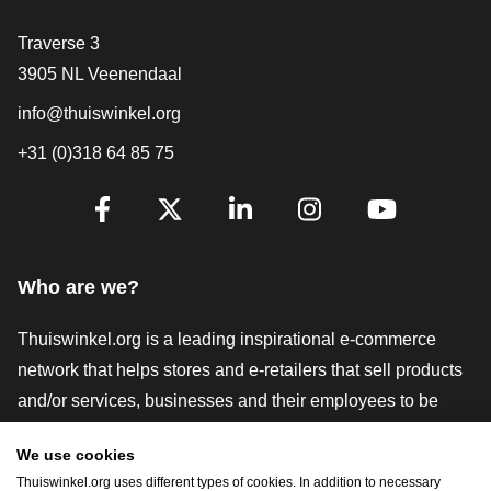
Contact
Traverse 3
3905 NL Veenendaal
info@thuiswinkel.org
+31 (0)318 64 85 75
Are you already following us?
Facebook
X
LinkedIn
Instagram
YouTube
Who are we?
Thuiswinkel.org is a leading inspirational e-commerce
network that helps stores and e-retailers that sell products
and/or services, businesses and their employees to be
more successful. We offer relevant and practical solutions
We use cookies
with various trustmarks, Thuiswinkel Reviews, legal tools
Thuiswinkel.org uses different types of cookies. In addition to necessary