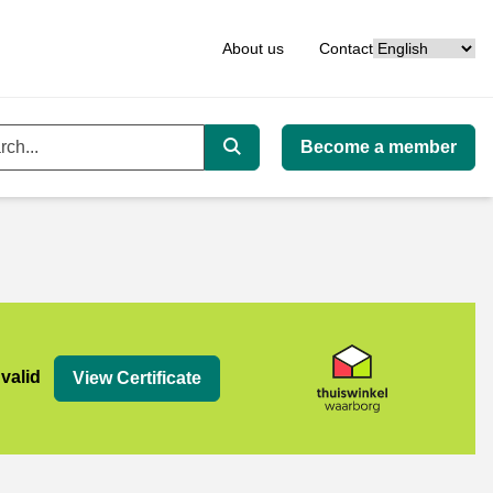
Language
About us
Contact
Become a member
ord
Search
org
 valid
View Certificate