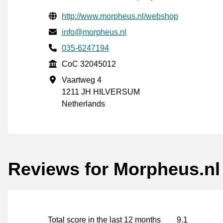
Verified contact information
Website URL
http://www.morpheus.nl/webshop
Email
info@morpheus.nl
Phone number
035-6247194
CoC
CoC 32045012
Business address
Vaartweg 4
1211 JH HILVERSUM
Netherlands
Reviews for Morpheus.nl
Total score in the last 12 months
9.1