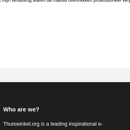
t mijn verassing waren de matras overtrekken professioneel verp
Who are we?
Thuiswinkel.org is a leading inspirational e-