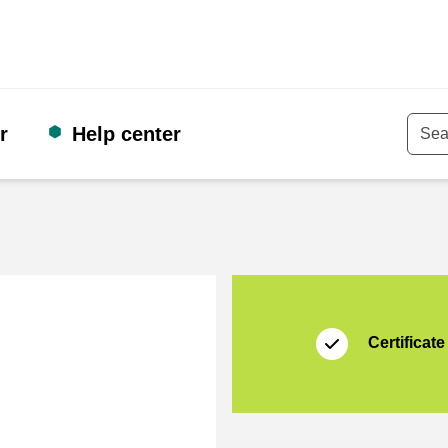
r
Help center
Keyw
Certificate
Thuiswinkel Waarb
Certificate