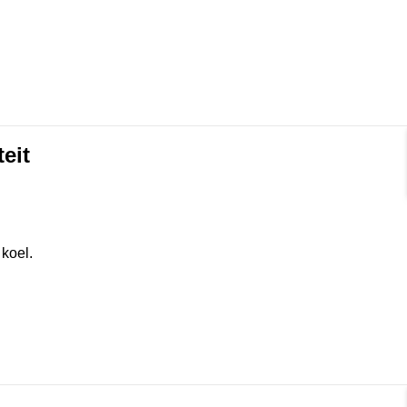
eit
 koel.