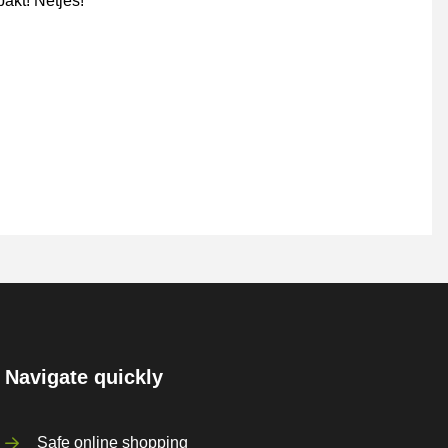
akt! Netjes!
Navigate quickly
Safe online shopping