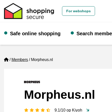
For webshops
Safe online shopping
Search membe
Home
Members
Morpheus.nl
Morpheus.nl
4.5 stars
9.1/10 op Kiyoh