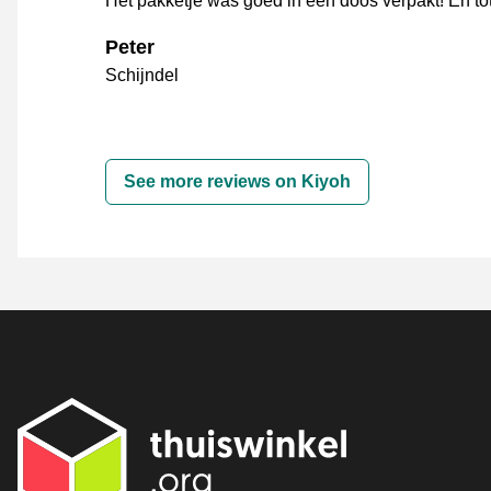
Het pakketje was goed in een doos verpakt! En to
Peter
Schijndel
See more reviews on Kiyoh