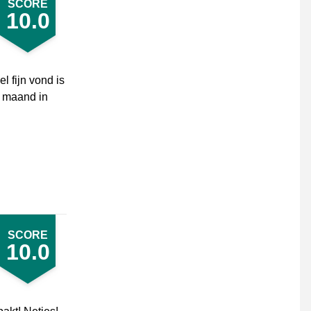
SCORE
10.0
l fijn vond is
n maand in
SCORE
10.0