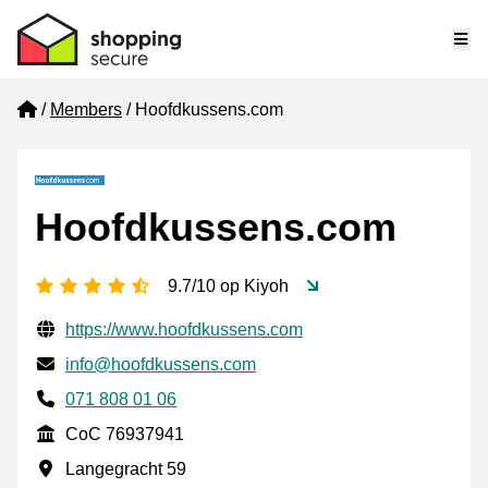
Me
Home
Members
Hoofdkussens.com
Hoofdkussens.com
4.5 stars
9.7/10 op Kiyoh
Verified contact information
Website URL
https://www.hoofdkussens.com
Email
info@hoofdkussens.com
Phone number
071 808 01 06
CoC
CoC 76937941
Business address
Langegracht 59