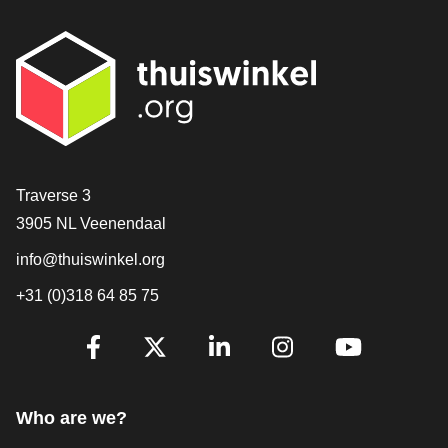
Contact
Traverse 3
3905 NL Veenendaal
info@thuiswinkel.org
+31 (0)318 64 85 75
Are you already following us?
Facebook
X
LinkedIn
Instagram
YouTube
Who are we?