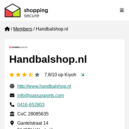
Me
Home
Members
Handbalshop.nl
Handbalshop.nl
3.5 stars
7.8/10 op Kiyoh
Verified contact information
Website URL
http://www.handbalshop.nl
Email
info@passasports.com
Phone number
0416-652803
CoC
CoC 28085635
Business address
Gantelstraat 14