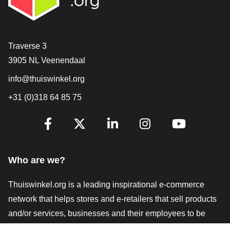
Contact
Traverse 3
3905 NL Veenendaal
info@thuiswinkel.org
+31 (0)318 64 85 75
Are you already following us?
Facebook
X
LinkedIn
Instagram
YouTube
Who are we?
Thuiswinkel.org is a leading inspirational e-commerce
network that helps stores and e-retailers that sell products
and/or services, businesses and their employees to be
more successful. We offer relevant and practical solutions