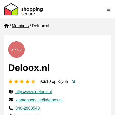
Me
Home
Members
Deloox.nl
Deloox.nl
4.5 stars
9.3/10 op Kiyoh
Verified contact information
Website URL
http://www.deloox.nl
Email
klantenservice@deloox.nl
Phone number
040-2883548