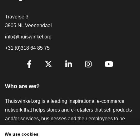
Contact
Traverse 3
3905 NL Veenendaal
info@thuiswinkel.org
+31 (0)318 64 85 75
Are you already following us?
Facebook
X
LinkedIn
Instagram
YouTube
Who are we?
Thuiswinkel.org is a leading inspirational e-commerce
network that helps stores and e-retailers that sell products
and/or services, businesses and their employees to be
more successful. We offer relevant and practical solutions
We use cookies
with various trustmarks, Thuiswinkel Reviews, legal tools