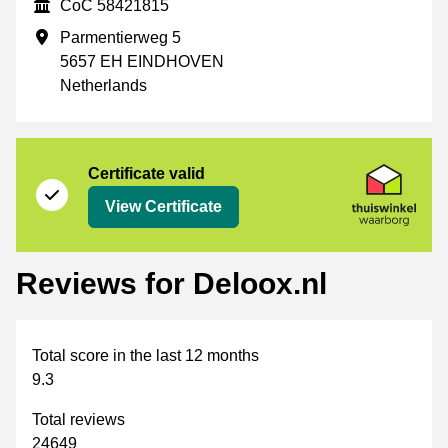
CoC
CoC 58421815
Business address
Parmentierweg 5
5657 EH EINDHOVEN
Netherlands
Certificate
Thuiswinkel Waarborg
Certificate valid
View Certificate
Reviews for Deloox.nl
Total score in the last 12 months
9.3
Total reviews
24649