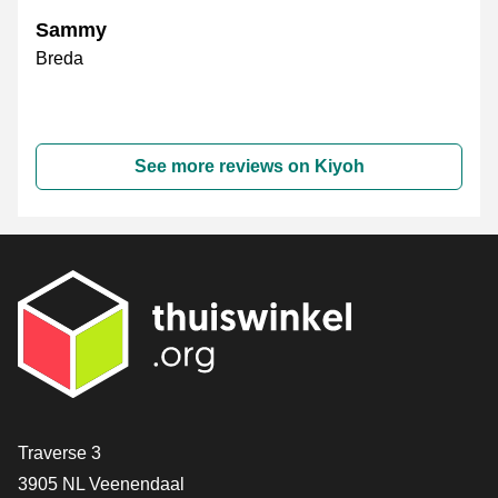
Sammy
Breda
See more reviews on Kiyoh
Contact
Traverse 3
3905 NL Veenendaal