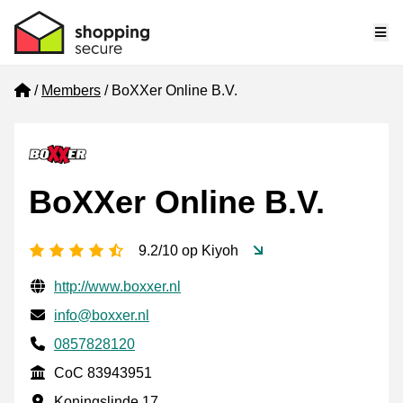
Me
Home
Members
BoXXer Online B.V.
BoXXer Online B.V.
4.5 stars
9.2/10 op Kiyoh
Verified contact information
Website URL
http://www.boxxer.nl
Email
info@boxxer.nl
Phone number
0857828120
CoC
CoC 83943951
Business address
Koningslinde 17