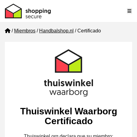
Me
Home
Miembros
Handbalshop.nl
Certificado
Thuiswinkel Waarborg
Certificado
Thuiswinkel.org declara que su miembro: