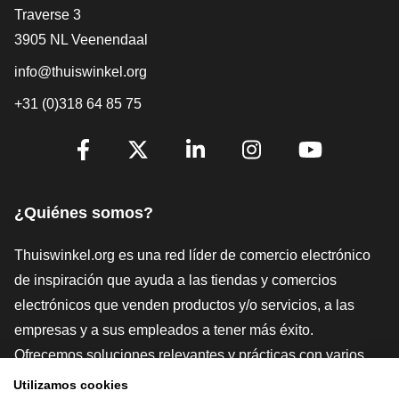
[_General:Contact]
Traverse 3
3905 NL Veenendaal
info@thuiswinkel.org
+31 (0)318 64 85 75
[_General:SocialMediaTitle]
Facebook
X
LinkedIn
Instagram
YouTube
¿Quiénes somos?
Thuiswinkel.org es una red líder de comercio electrónico
de inspiración que ayuda a las tiendas y comercios
electrónicos que venden productos y/o servicios, a las
empresas y a sus empleados a tener más éxito.
Ofrecemos soluciones relevantes y prácticas con varios
sellos de confianza, Thuiswinkel Reviews, herramientas y
Utilizamos cookies