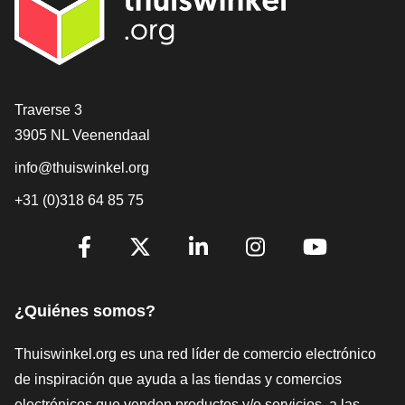
[_General:Contact]
Traverse 3
3905 NL Veenendaal
info@thuiswinkel.org
+31 (0)318 64 85 75
[_General:SocialMediaTitle]
Facebook
X
LinkedIn
Instagram
YouTube
¿Quiénes somos?
Thuiswinkel.org es una red líder de comercio electrónico
de inspiración que ayuda a las tiendas y comercios
electrónicos que venden productos y/o servicios, a las