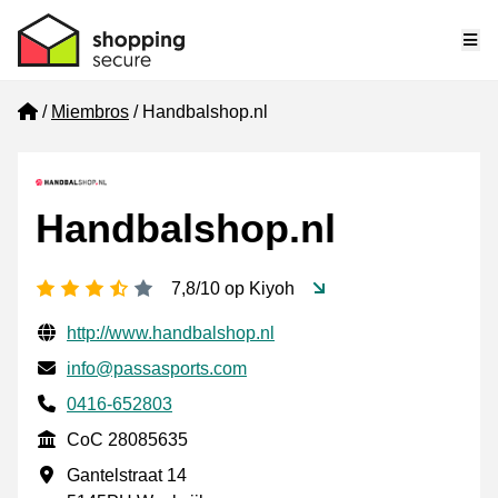
Me
Home
Miembros
Handbalshop.nl
Handbalshop.nl
[_General:NumberOfStarsPluralFormat]
7,8/10 op Kiyoh
Información de contacto verificada
Website URL
http://www.handbalshop.nl
Envía un correo electrónico a
info@passasports.com
Phone number
0416-652803
CoC
CoC 28085635
Dirección de la empresa
Gantelstraat 14