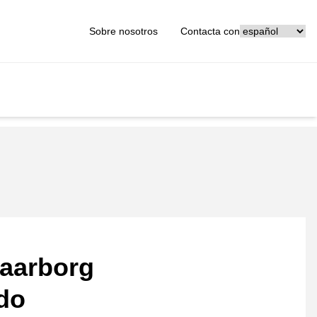
[_General:Langu
Sobre nosotros
Contacta con
aarborg
ado