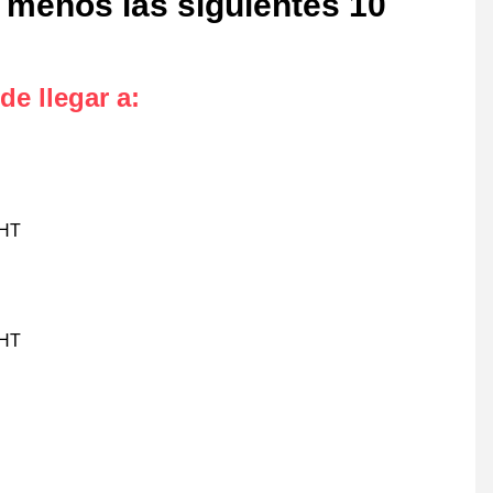
l menos las siguientes 10
de llegar a
:
CHT
CHT