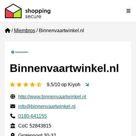
Me
Home
Miembros
Binnenvaartwinkel.nl
Binnenvaartwinkel.nl
[_General:NumberOfStarsPluralFormat]
9,5/10 op Kiyoh
Información de contacto verificada
Website URL
http://www.binnenvaartwinkel.nl
Envía un correo electrónico a
info@binnenvaartwinkel.nl
Phone number
0180-641155
CoC
CoC 52843815
Dirección de la empresa
Grotenoord 30-32