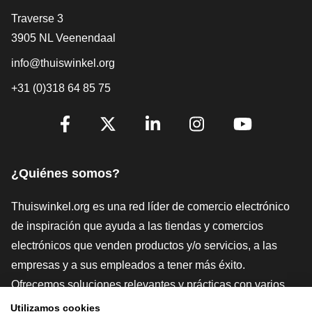
[_General:Contact]
Traverse 3
3905 NL Veenendaal
info@thuiswinkel.org
+31 (0)318 64 85 75
[_General:SocialMediaTitle]
Facebook
X
LinkedIn
Instagram
YouTube
¿Quiénes somos?
Thuiswinkel.org es una red líder de comercio electrónico
de inspiración que ayuda a las tiendas y comercios
electrónicos que venden productos y/o servicios, a las
empresas y a sus empleados a tener más éxito.
Ofrecemos soluciones relevantes y prácticas con varios
sellos de confianza, Thuiswinkel Reviews, herramientas y
Utilizamos cookies