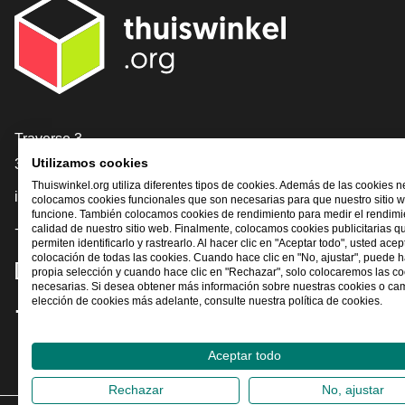
[_General:Contact]
Traverse 3
3905 NL Veenendaal
Utilizamos cookies
Thuiswinkel.org utiliza diferentes tipos de cookies. Además de las cookies n
info@thuiswinkel.org
colocamos cookies funcionales que son necesarias para que nuestro sitio 
funcione. También colocamos cookies de rendimiento para medir el rendimie
+31 (0)318 64 85 75
calidad de nuestro sitio web. Finalmente, colocamos cookies publicitarias q
permiten identificarlo y rastrearlo. Al hacer clic en "Aceptar todo", usted acep
colocación de todas las cookies. Cuando hace clic en "No, ajustar", puede 
[_General:SocialMediaTitle]
propia selección y cuando hace clic en "Rechazar", solo colocaremos las c
necesarias. Si desea obtener más información sobre nuestras cookies o ca
elección de cookies más adelante, consulte nuestra política de cookies.
Facebook
X
LinkedIn
Instagram
YouTube
Aceptar todo
Rechazar
No, ajustar