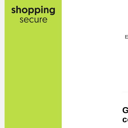
E
G
c