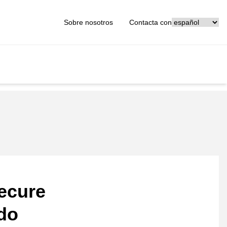
[_General:Langu
Sobre nosotros
Contacta con
ecure
ado