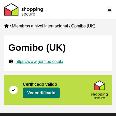
Me
Home
Miembros a nivel internacional
Gomibo (UK)
Gomibo (UK)
Información de contacto verificada
Website URL
https://www.gomibo.co.uk/
Certificado
Shopping Secure
Certificado válido
Ver certificado