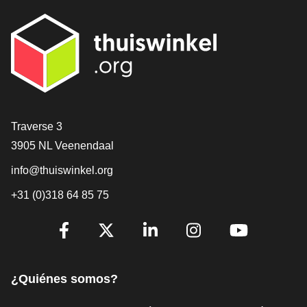
[_General:Contact]
Traverse 3
3905 NL Veenendaal
info@thuiswinkel.org
+31 (0)318 64 85 75
[_General:SocialMediaTitle]
Facebook
X
LinkedIn
Instagram
YouTube
¿Quiénes somos?