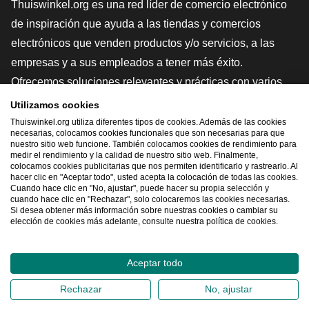
Thuiswinkel.org es una red líder de comercio electrónico
de inspiración que ayuda a las tiendas y comercios
electrónicos que venden productos y/o servicios, a las
empresas y a sus empleados a tener más éxito.
Ofrecemos soluciones relevantes y prácticas con varios
sellos de confianza, Thuiswinkel Reviews, herramientas y
Utilizamos cookies
asesoramiento jurídico, defensa, estudios de mercado, y
Thuiswinkel.org utiliza diferentes tipos de cookies. Además de las cookies
necesarias, colocamos cookies funcionales que son necesarias para que
tenemos nuestra propia plataforma educativa, la
nuestro sitio web funcione. También colocamos cookies de rendimiento para
medir el rendimiento y la calidad de nuestro sitio web. Finalmente,
Thuiswinkel e-Academy.
colocamos cookies publicitarias que nos permiten identificarlo y rastrearlo. Al
hacer clic en "Aceptar todo", usted acepta la colocación de todas las cookies.
Cuando hace clic en "No, ajustar", puede hacer su propia selección y
cuando hace clic en "Rechazar", solo colocaremos las cookies necesarias.
Navegar rápidamente
Si desea obtener más información sobre nuestras cookies o cambiar su
elección de cookies más adelante, consulte nuestra política de cookies.
[_G
Aceptar todo
2026
©
Thuiswinkel.org
Rechazar
No, ajustar
Declaración de privacidad
Declaración sobre las cookies