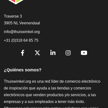
[_General:Contact]
Traverse 3
3905 NL Veenendaal
info@thuiswinkel.org
+31 (0)318 64 85 75
[_General:SocialMediaTitle]
Facebook
X
LinkedIn
Instagram
YouTube
¿Quiénes somos?
Thuiswinkel.org es una red líder de comercio electrónico
de inspiración que ayuda a las tiendas y comercios
electrónicos que venden productos y/o servicios, a las
empresas y a sus empleados a tener más éxito.