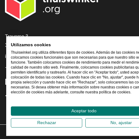
[_General:Contact]
Traverse 3
3905 NL Veenendaal
Utilizamos cookies
Thuiswinkel.org utiliza diferentes tipos de cookies. Además de las cookies n
info@thuiswinkel.org
colocamos cookies funcionales que son necesarias para que nuestro sitio 
funcione. También colocamos cookies de rendimiento para medir el rendimie
+31 (0)318 64 85 75
calidad de nuestro sitio web. Finalmente, colocamos cookies publicitarias q
permiten identificarlo y rastrearlo. Al hacer clic en "Aceptar todo", usted acep
colocación de todas las cookies. Cuando hace clic en "No, ajustar", puede 
[_General:SocialMediaTitle]
propia selección y cuando hace clic en "Rechazar", solo colocaremos las c
necesarias. Si desea obtener más información sobre nuestras cookies o ca
elección de cookies más adelante, consulte nuestra política de cookies.
Facebook
X
LinkedIn
Instagram
YouTube
Aceptar todo
Rechazar
No, ajustar
2026
©
Th