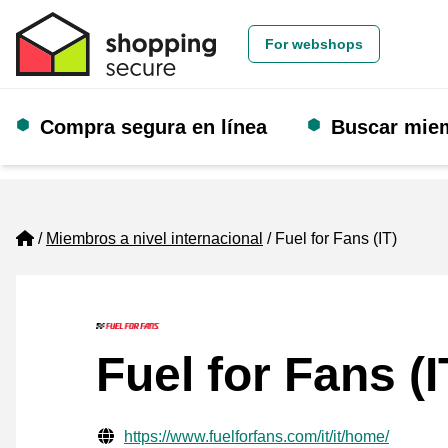
For webshops
Compra segura en línea
Buscar mie
Home
Miembros a nivel internacional
Fuel for Fans (IT)
Fuel for Fans (I
Información de contacto verificada
Website URL
https://www.fuelforfans.com/it/it/home/