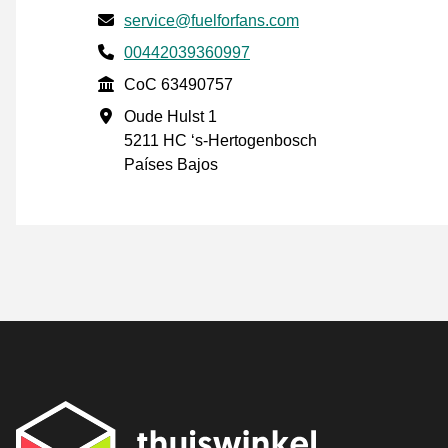
Envía un correo electrónico a
service@fuelforfans.com
Phone number
00442039360997
CoC
CoC 63490757
Dirección de la empresa
Oude Hulst 1
5211 HC ‘s-Hertogenbosch
Países Bajos