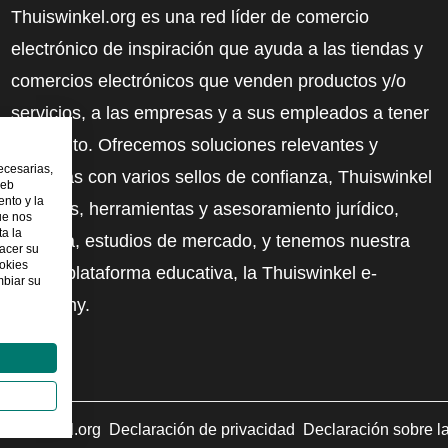
Thuiswinkel.org es una red líder de comercio
electrónico de inspiración que ayuda a las tiendas y
comercios electrónicos que venden productos y/o
servicios, a las empresas y a sus empleados a tener
más éxito. Ofrecemos soluciones relevantes y
ecesarias,
prácticas con varios sellos de confianza, Thuiswinkel
web
nto y la
Reviews, herramientas y asesoramiento jurídico,
ue nos
ta la
defensa, estudios de mercado, y tenemos nuestra
hacer su
ookies
propia plataforma educativa, la Thuiswinkel e-
mbiar su
Academy.
uiswinkel.org
Declaración de privacidad
Declaración sobre l