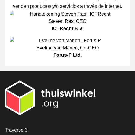
venden productos y/o servicios a través de Internet.
Steven Ras
,
CEO
ICTRecht B.V.
Eveline van Manen
,
Co-CEO
Forus-P Ltd.
[_General:Contact]
Traverse 3