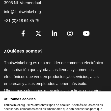
3905 NL Veenendaal
info@thuiswinkel.org
+31 (0)318 64 85 75
[_General:SocialMediaTitle]
Facebook
X
LinkedIn
Instagram
YouTube
¿Quiénes somos?
Thuiswinkel.org es una red líder de comercio electrónico
de inspiración que ayuda a las tiendas y comercios
electrónicos que venden productos y/o servicios, a las
empresas y a sus empleados a tener más éxito.
Ofrecemos soluciones relevantes y prácticas con varios
sellos de confianza, Thuiswinkel Reviews, herramientas y
Utilizamos cookies
asesoramiento jurídico, defensa, estudios de mercado, y
Thuiswinkel.org utiliza diferentes tipos de cookies. Además de las cookies
necesarias, colocamos cookies funcionales que son necesarias para que