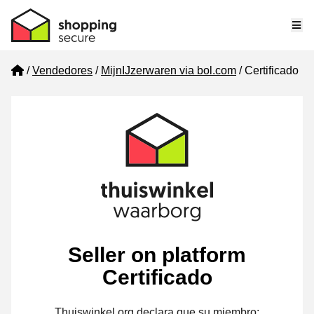
Me
Home
Vendedores
MijnIJzerwaren via bol.com
Certificado
Seller on platform
Certificado
Thuiswinkel.org declara que su miembro: