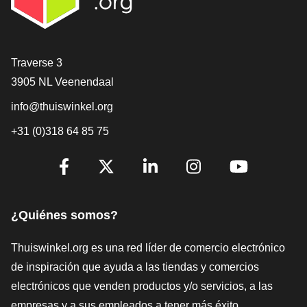
[_General:Contact]
Traverse 3
3905 NL Veenendaal
info@thuiswinkel.org
+31 (0)318 64 85 75
[_General:SocialMediaTitle]
Facebook
X
LinkedIn
Instagram
YouTube
¿Quiénes somos?
Thuiswinkel.org es una red líder de comercio electrónico
de inspiración que ayuda a las tiendas y comercios
electrónicos que venden productos y/o servicios, a las
empresas y a sus empleados a tener más éxito.