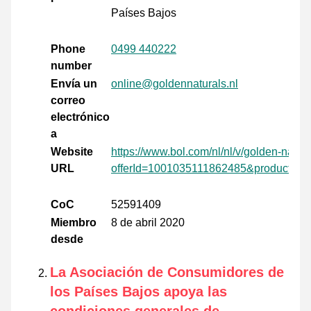
Países Bajos
Phone
0499 440222
number
Envía un
online@goldennaturals.nl
correo
electrónico
a
Website
https://www.bol.com/nl/nl/v/golden-natur
URL
offerId=1001035111862485&productId
CoC
52591409
Miembro
8 de abril 2020
desde
La Asociación de Consumidores de
los Países Bajos apoya las