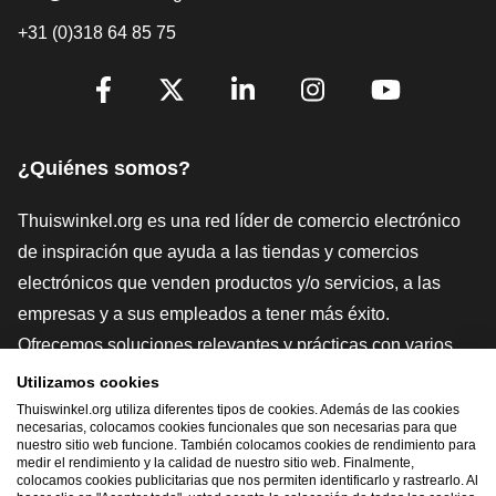
+31 (0)318 64 85 75
[_General:SocialMediaTitle]
Facebook
X
LinkedIn
Instagram
YouTube
¿Quiénes somos?
Thuiswinkel.org es una red líder de comercio electrónico
de inspiración que ayuda a las tiendas y comercios
electrónicos que venden productos y/o servicios, a las
empresas y a sus empleados a tener más éxito.
Ofrecemos soluciones relevantes y prácticas con varios
sellos de confianza, Thuiswinkel Reviews, herramientas y
Utilizamos cookies
asesoramiento jurídico, defensa, estudios de mercado, y
Thuiswinkel.org utiliza diferentes tipos de cookies. Además de las cookies
necesarias, colocamos cookies funcionales que son necesarias para que
tenemos nuestra propia plataforma educativa, la
nuestro sitio web funcione. También colocamos cookies de rendimiento para
medir el rendimiento y la calidad de nuestro sitio web. Finalmente,
Thuiswinkel e-Academy.
colocamos cookies publicitarias que nos permiten identificarlo y rastrearlo. Al