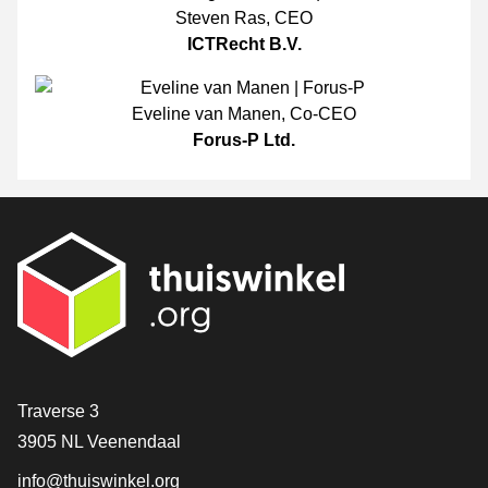
Steven Ras
,
CEO
ICTRecht B.V.
Eveline van Manen
,
Co-CEO
Forus-P Ltd.
[_General:Contact]
Traverse 3
3905 NL Veenendaal
info@thuiswinkel.org