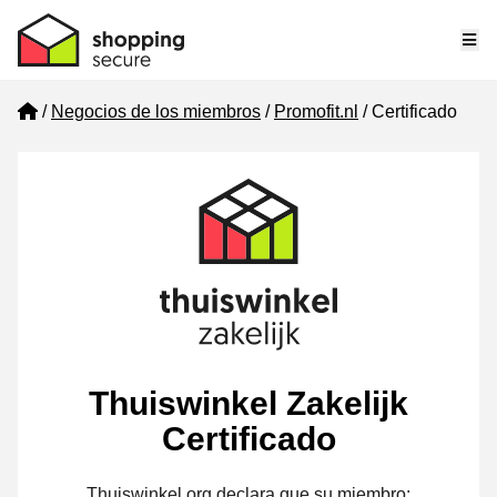
Me
Home
Negocios de los miembros
Promofit.nl
Certificado
Thuiswinkel Zakelijk
Certificado
Thuiswinkel.org declara que su miembro: