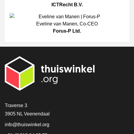
ICTRecht B.V.
Eveline van Manen
,
Co-CEO
Forus-P Ltd.
[_General:Contact]
Traverse 3
3905 NL Veenendaal
info@thuiswinkel.org