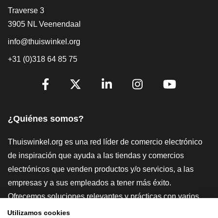
[_General:Contact]
Traverse 3
3905 NL Veenendaal
info@thuiswinkel.org
+31 (0)318 64 85 75
[_General:SocialMediaTitle]
Facebook
X
LinkedIn
Instagram
YouTube
¿Quiénes somos?
Thuiswinkel.org es una red líder de comercio electrónico
de inspiración que ayuda a las tiendas y comercios
electrónicos que venden productos y/o servicios, a las
empresas y a sus empleados a tener más éxito.
Ofrecemos soluciones relevantes y prácticas con varios
sellos de confianza, Thuiswinkel Reviews, herramientas y
Utilizamos cookies