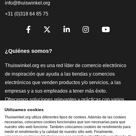
info@thuiswinkel.org
+31 (0)318 64 85 75
[_General:SocialMediaTitle]
Facebook
X
LinkedIn
Instagram
YouTube
¿Quiénes somos?
Thuiswinkel.org es una red líder de comercio electrónico
de inspiración que ayuda a las tiendas y comercios
electrónicos que venden productos y/o servicios, a las
empresas y a sus empleados a tener más éxito.
Ofrecemos soluciones relevantes y prácticas con varios
sellos de confianza, Thuiswinkel Reviews, herramientas y
Utilizamos cookies
asesoramiento jurídico, defensa, estudios de mercado, y
Thuiswinkel.org utiliza diferentes tipos de cookies. Además de las cookies
necesarias, colocamos cookies funcionales que son necesarias para que
tenemos nuestra propia plataforma educativa, la
nuestro sitio web funcione. También colocamos cookies de rendimiento para
medir el rendimiento y la calidad de nuestro sitio web. Finalmente,
Thuiswinkel e-Academy.