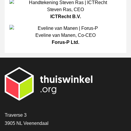
Steven Ras
,
CEO
ICTRecht B.V.
Eveline van Manen
,
Co-CEO
Forus-P Ltd.
[_General:Contact]
Traverse 3
3905 NL Veenendaal