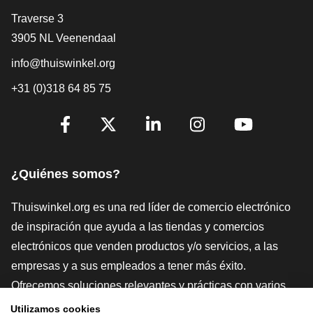
[_General:Contact]
Traverse 3
3905 NL Veenendaal
info@thuiswinkel.org
+31 (0)318 64 85 75
[_General:SocialMediaTitle]
Facebook
X
LinkedIn
Instagram
YouTube
¿Quiénes somos?
Thuiswinkel.org es una red líder de comercio electrónico
de inspiración que ayuda a las tiendas y comercios
electrónicos que venden productos y/o servicios, a las
empresas y a sus empleados a tener más éxito.
Ofrecemos soluciones relevantes y prácticas con varios
sellos de confianza, Thuiswinkel Reviews, herramientas y
Utilizamos cookies