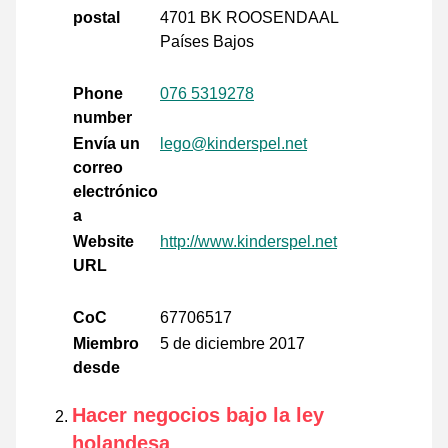
postal
4701 BK ROOSENDAAL
Países Bajos
Phone
076 5319278
number
Envía un
lego@kinderspel.net
correo
electrónico
a
Website
http://www.kinderspel.net
URL
CoC
67706517
Miembro
5 de diciembre 2017
desde
Hacer negocios bajo la ley
holandesa