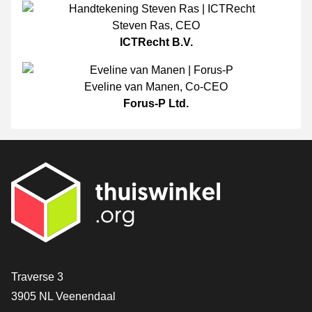
Steven Ras
,
CEO
ICTRecht B.V.
Eveline van Manen
,
Co-CEO
Forus-P Ltd.
[_General:Contact]
Traverse 3
3905 NL Veenendaal