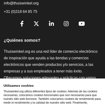
info@thuiswinkel.org
+31 (0)318 64 85 75
[_General:SocialMediaTitle]
Facebook
X
LinkedIn
Instagram
YouTube
¿Quiénes somos?
Thuiswinkel.org es una red líder de comercio electrónico
de inspiración que ayuda a las tiendas y comercios
electrónicos que venden productos y/o servicios, a las
empresas y a sus empleados a tener más éxito.
Ofrecemos soluciones relevantes y prácticas con varios
sellos de confianza, Thuiswinkel Reviews, herramientas y
Utilizamos cookies
asesoramiento jurídico, defensa, estudios de mercado, y
Thuiswinkel.org utiliza diferentes tipos de cookies. Además de las cookies
necesarias, colocamos cookies funcionales que son necesarias para que
tenemos nuestra propia plataforma educativa, la
nuestro sitio web funcione. También colocamos cookies de rendimiento para
medir el rendimiento y la calidad de nuestro sitio web. Finalmente,
Thuiswinkel e-Academy.