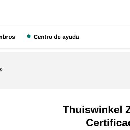
mbros
Centro de ayuda
do
Thuiswinkel Z
Certific