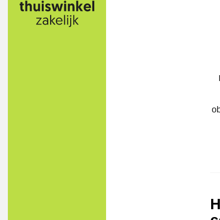
ob
H
c