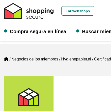
For webshops
Compra segura en línea
Buscar mie
Home
Negocios de los miembros
Hygienepapier.nl
Certifica