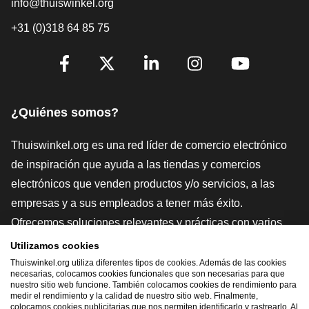
info@thuiswinkel.org
+31 (0)318 64 85 75
[_General:SocialMediaTitle]
Facebook
X
LinkedIn
Instagram
YouTube
¿Quiénes somos?
Thuiswinkel.org es una red líder de comercio electrónico
de inspiración que ayuda a las tiendas y comercios
electrónicos que venden productos y/o servicios, a las
empresas y a sus empleados a tener más éxito.
Ofrecemos soluciones relevantes y prácticas con varios
sellos de confianza, Thuiswinkel Reviews, herramientas y
Utilizamos cookies
asesoramiento jurídico, defensa, estudios de mercado, y
Thuiswinkel.org utiliza diferentes tipos de cookies. Además de las cookies
necesarias, colocamos cookies funcionales que son necesarias para que
tenemos nuestra propia plataforma educativa, la
nuestro sitio web funcione. También colocamos cookies de rendimiento para
medir el rendimiento y la calidad de nuestro sitio web. Finalmente,
Thuiswinkel e-Academy.
colocamos cookies publicitarias que nos permiten identificarlo y rastrearlo. Al