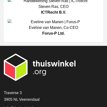
Steven Ras
,
CEO
ICTRecht B.V.
Eveline van Manen
,
Co-CEO
Forus-P Ltd.
[_General:Contact]
Traverse 3
3905 NL Veenendaal