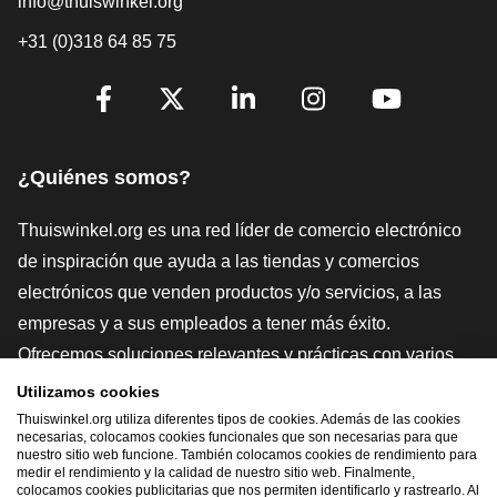
info@thuiswinkel.org
+31 (0)318 64 85 75
[_General:SocialMediaTitle]
Facebook
X
LinkedIn
Instagram
YouTube
¿Quiénes somos?
Thuiswinkel.org es una red líder de comercio electrónico
de inspiración que ayuda a las tiendas y comercios
electrónicos que venden productos y/o servicios, a las
empresas y a sus empleados a tener más éxito.
Ofrecemos soluciones relevantes y prácticas con varios
sellos de confianza, Thuiswinkel Reviews, herramientas y
Utilizamos cookies
asesoramiento jurídico, defensa, estudios de mercado, y
Thuiswinkel.org utiliza diferentes tipos de cookies. Además de las cookies
necesarias, colocamos cookies funcionales que son necesarias para que
tenemos nuestra propia plataforma educativa, la
nuestro sitio web funcione. También colocamos cookies de rendimiento para
medir el rendimiento y la calidad de nuestro sitio web. Finalmente,
Thuiswinkel e-Academy.
colocamos cookies publicitarias que nos permiten identificarlo y rastrearlo. Al