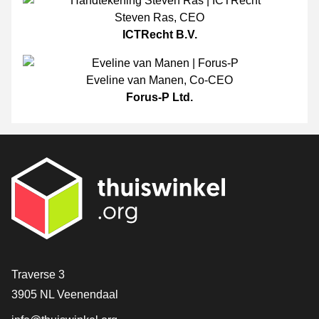
Steven Ras
,
CEO
ICTRecht B.V.
Eveline van Manen
,
Co-CEO
Forus-P Ltd.
[_General:Contact]
Traverse 3
3905 NL Veenendaal