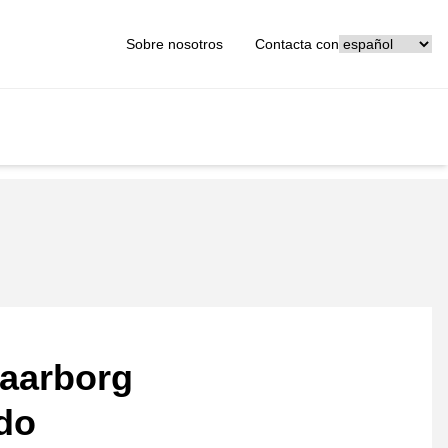
[_General:Langu
Sobre nosotros
Contacta con
aarborg
ado