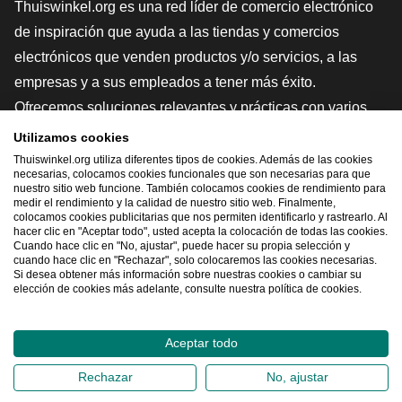
Thuiswinkel.org es una red líder de comercio electrónico
de inspiración que ayuda a las tiendas y comercios
electrónicos que venden productos y/o servicios, a las
empresas y a sus empleados a tener más éxito.
Ofrecemos soluciones relevantes y prácticas con varios
sellos de confianza, Thuiswinkel Reviews, herramientas y
Utilizamos cookies
asesoramiento jurídico, defensa, estudios de mercado, y
Thuiswinkel.org utiliza diferentes tipos de cookies. Además de las cookies
necesarias, colocamos cookies funcionales que son necesarias para que
tenemos nuestra propia plataforma educativa, la
nuestro sitio web funcione. También colocamos cookies de rendimiento para
medir el rendimiento y la calidad de nuestro sitio web. Finalmente,
Thuiswinkel e-Academy.
colocamos cookies publicitarias que nos permiten identificarlo y rastrearlo. Al
hacer clic en "Aceptar todo", usted acepta la colocación de todas las cookies.
Cuando hace clic en "No, ajustar", puede hacer su propia selección y
cuando hace clic en "Rechazar", solo colocaremos las cookies necesarias.
Navegar rápidamente
Si desea obtener más información sobre nuestras cookies o cambiar su
elección de cookies más adelante, consulte nuestra política de cookies.
[_G
Aceptar todo
2026
©
Thuiswinkel.org
Rechazar
No, ajustar
Declaración de privacidad
Declaración sobre las cookies