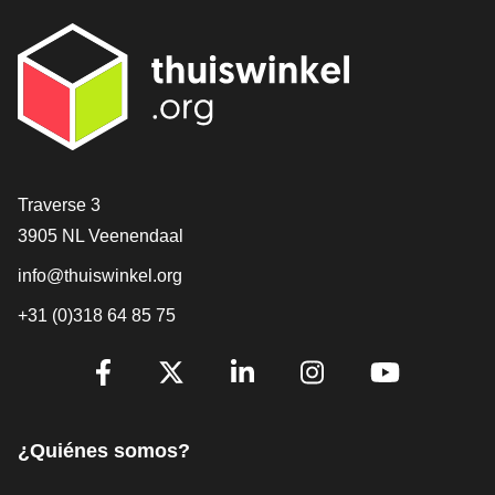
[_General:Contact]
Traverse 3
3905 NL Veenendaal
info@thuiswinkel.org
+31 (0)318 64 85 75
[_General:SocialMediaTitle]
Facebook
X
LinkedIn
Instagram
YouTube
¿Quiénes somos?