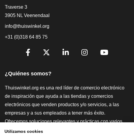
[_General:Contact]
Traverse 3
3905 NL Veenendaal
info@thuiswinkel.org
+31 (0)318 64 85 75
[_General:SocialMediaTitle]
Facebook
X
LinkedIn
Instagram
YouTube
¿Quiénes somos?
Thuiswinkel.org es una red líder de comercio electrónico
de inspiración que ayuda a las tiendas y comercios
electrónicos que venden productos y/o servicios, a las
empresas y a sus empleados a tener más éxito.
Ofrecemos soluciones relevantes y prácticas con varios
sellos de confianza, Thuiswinkel Reviews, herramientas y
Utilizamos cookies