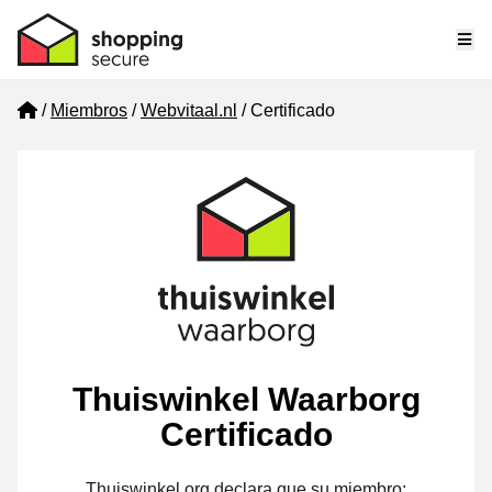
Me
Home
Miembros
Webvitaal.nl
Certificado
Thuiswinkel Waarborg
Certificado
Thuiswinkel.org declara que su miembro: