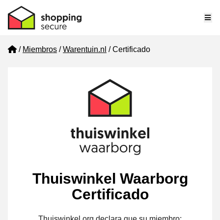
Me
Home
Miembros
Warentuin.nl
Certificado
Thuiswinkel Waarborg
Certificado
Thuiswinkel.org declara que su miembro: