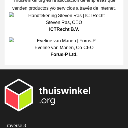
Thuiswinkel.org es la asociación de empresas que
venden productos y/o servicios a través de Internet.
Steven Ras
,
CEO
ICTRecht B.V.
Eveline van Manen
,
Co-CEO
Forus-P Ltd.
[_General:Contact]
Traverse 3