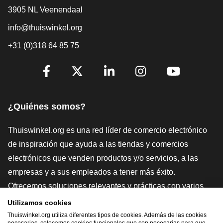
3905 NL Veenendaal
info@thuiswinkel.org
+31 (0)318 64 85 75
[_General:SocialMediaTitle]
Facebook
X
LinkedIn
Instagram
YouTube
¿Quiénes somos?
Thuiswinkel.org es una red líder de comercio electrónico
de inspiración que ayuda a las tiendas y comercios
electrónicos que venden productos y/o servicios, a las
empresas y a sus empleados a tener más éxito.
Ofrecemos soluciones relevantes y prácticas con varios
sellos de confianza, Thuiswinkel Reviews, herramientas y
Utilizamos cookies
asesoramiento jurídico, defensa, estudios de mercado, y
Thuiswinkel.org utiliza diferentes tipos de cookies. Además de las cookies