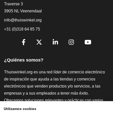
[_General:Contact]
Traverse 3
3905 NL Veenendaal
info@thuiswinkel.org
+31 (0)318 64 85 75
[_General:SocialMediaTitle]
Facebook
X
LinkedIn
Instagram
YouTube
¿Quiénes somos?
Thuiswinkel.org es una red líder de comercio electrónico
de inspiración que ayuda a las tiendas y comercios
electrónicos que venden productos y/o servicios, a las
empresas y a sus empleados a tener más éxito.
Ofrecemos soluciones relevantes y prácticas con varios
sellos de confianza, Thuiswinkel Reviews, herramientas y
Utilizamos cookies