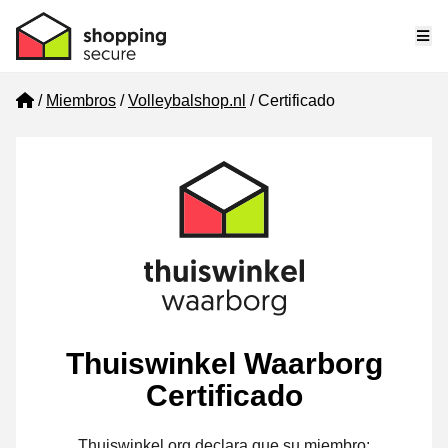
Me
Home
Miembros
Volleybalshop.nl
Certificado
Thuiswinkel Waarborg
Certificado
Thuiswinkel.org declara que su miembro: