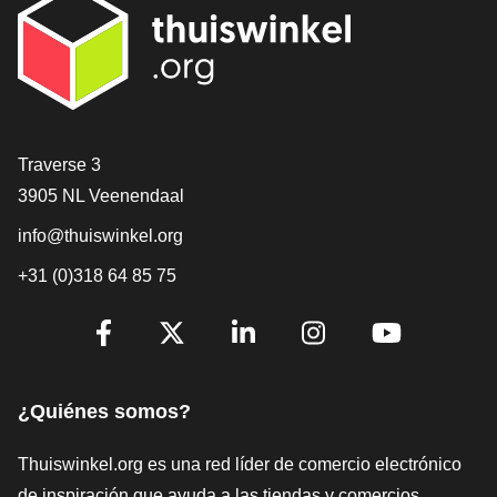
[_General:Contact]
Traverse 3
3905 NL Veenendaal
info@thuiswinkel.org
+31 (0)318 64 85 75
[_General:SocialMediaTitle]
Facebook
X
LinkedIn
Instagram
YouTube
¿Quiénes somos?
Thuiswinkel.org es una red líder de comercio electrónico
de inspiración que ayuda a las tiendas y comercios