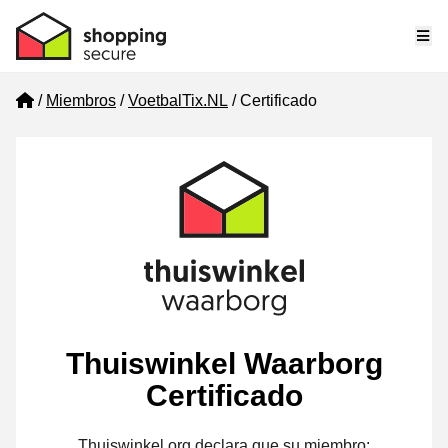
Me
Home
Miembros
VoetbalTix.NL
Certificado
Thuiswinkel Waarborg
Certificado
Thuiswinkel.org declara que su miembro: