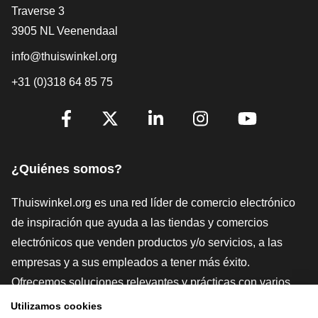
[_General:Contact]
Traverse 3
3905 NL Veenendaal
info@thuiswinkel.org
+31 (0)318 64 85 75
[_General:SocialMediaTitle]
Facebook
X
LinkedIn
Instagram
YouTube
¿Quiénes somos?
Thuiswinkel.org es una red líder de comercio electrónico
de inspiración que ayuda a las tiendas y comercios
electrónicos que venden productos y/o servicios, a las
empresas y a sus empleados a tener más éxito.
Ofrecemos soluciones relevantes y prácticas con varios
sellos de confianza, Thuiswinkel Reviews, herramientas y
Utilizamos cookies