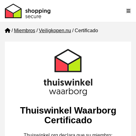
Me
Home
Miembros
Veiligkopen.nu
Certificado
Thuiswinkel Waarborg
Certificado
Thuiswinkel.org declara que su miembro: