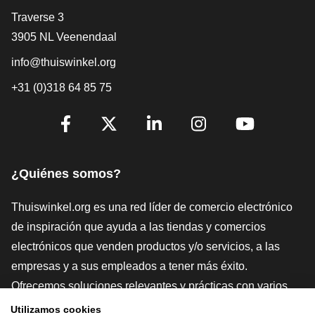
[_General:Contact]
Traverse 3
3905 NL Veenendaal
info@thuiswinkel.org
+31 (0)318 64 85 75
[_General:SocialMediaTitle]
Facebook
X
LinkedIn
Instagram
YouTube
¿Quiénes somos?
Thuiswinkel.org es una red líder de comercio electrónico
de inspiración que ayuda a las tiendas y comercios
electrónicos que venden productos y/o servicios, a las
empresas y a sus empleados a tener más éxito.
Ofrecemos soluciones relevantes y prácticas con varios
sellos de confianza, Thuiswinkel Reviews, herramientas y
Utilizamos cookies