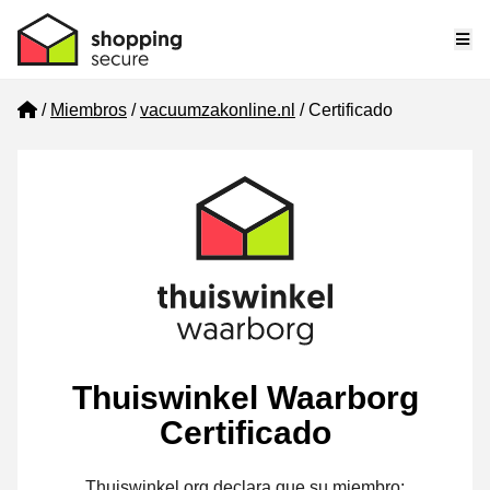
Me
Home
Miembros
vacuumzakonline.nl
Certificado
Thuiswinkel Waarborg
Certificado
Thuiswinkel.org declara que su miembro: