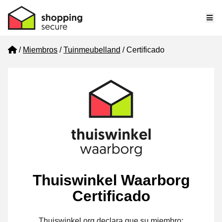
Me
Home
Miembros
Tuinmeubelland
Certificado
Thuiswinkel Waarborg
Certificado
Thuiswinkel.org declara que su miembro: