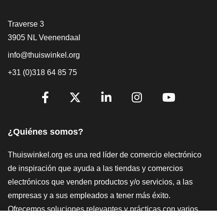
[_General:Contact]
Traverse 3
3905 NL Veenendaal
info@thuiswinkel.org
+31 (0)318 64 85 75
[_General:SocialMediaTitle]
Facebook
X
LinkedIn
Instagram
YouTube
¿Quiénes somos?
Thuiswinkel.org es una red líder de comercio electrónico
de inspiración que ayuda a las tiendas y comercios
electrónicos que venden productos y/o servicios, a las
empresas y a sus empleados a tener más éxito.
Ofrecemos soluciones relevantes y prácticas con varios