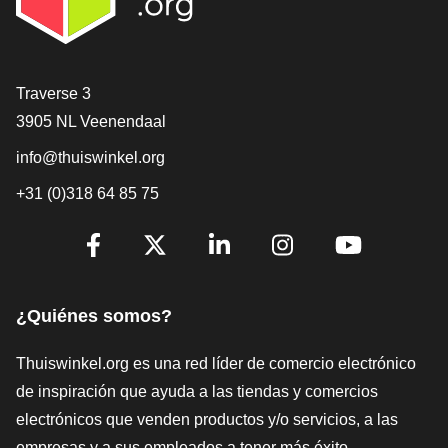
[_General:Contact]
Traverse 3
3905 NL Veenendaal
info@thuiswinkel.org
+31 (0)318 64 85 75
[_General:SocialMediaTitle]
Facebook
X
LinkedIn
Instagram
YouTube
¿Quiénes somos?
Thuiswinkel.org es una red líder de comercio electrónico
de inspiración que ayuda a las tiendas y comercios
electrónicos que venden productos y/o servicios, a las
empresas y a sus empleados a tener más éxito.