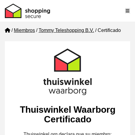
Me
Home
Miembros
Tommy Teleshopping B.V.
Certificado
Thuiswinkel Waarborg
Certificado
Thuiswinkel.org declara que su miembro: