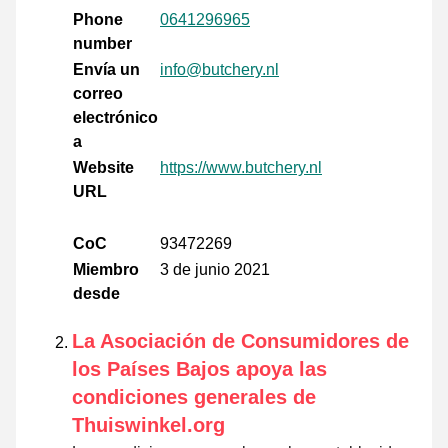
Phone
0641296965
number
Envía un
info@butchery.nl
correo
electrónico
a
Website
https://www.butchery.nl
URL
CoC
93472269
Miembro
3 de junio 2021
desde
La Asociación de Consumidores de
los Países Bajos apoya las
condiciones generales de
Thuiswinkel.org