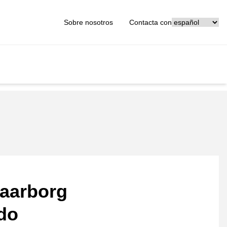
[_General:Langu
Sobre nosotros
Contacta con
aarborg
ado