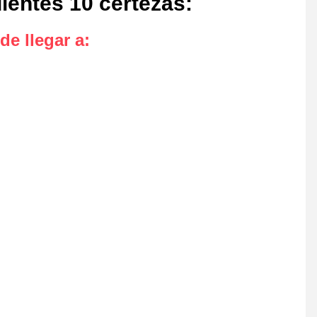
ientes 10 certezas
:
de llegar a
: