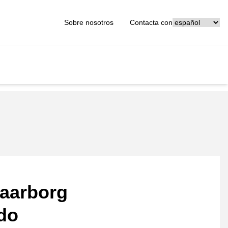
[_General:Langu
Sobre nosotros
Contacta con
aarborg
ado