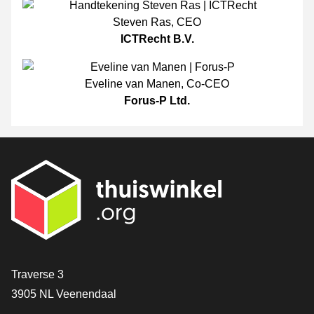
Steven Ras
,
CEO
ICTRecht B.V.
Eveline van Manen
,
Co-CEO
Forus-P Ltd.
[_General:Contact]
Traverse 3
3905 NL Veenendaal