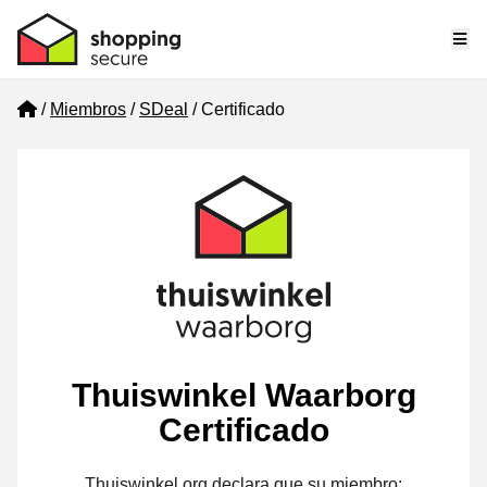
Me
Home
Miembros
SDeal
Certificado
Thuiswinkel Waarborg
Certificado
Thuiswinkel.org declara que su miembro: