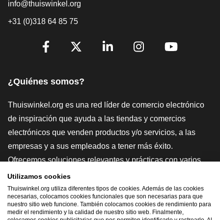
info@thuiswinkel.org
+31 (0)318 64 85 75
[_General:SocialMediaTitle]
Facebook
X
LinkedIn
Instagram
YouTube
¿Quiénes somos?
Thuiswinkel.org es una red líder de comercio electrónico
de inspiración que ayuda a las tiendas y comercios
electrónicos que venden productos y/o servicios, a las
empresas y a sus empleados a tener más éxito.
Ofrecemos soluciones relevantes y prácticas con varios
sellos de confianza, Thuiswinkel Reviews, herramientas y
Utilizamos cookies
asesoramiento jurídico, defensa, estudios de mercado, y
Thuiswinkel.org utiliza diferentes tipos de cookies. Además de las cookies
necesarias, colocamos cookies funcionales que son necesarias para que
tenemos nuestra propia plataforma educativa, la
nuestro sitio web funcione. También colocamos cookies de rendimiento para
medir el rendimiento y la calidad de nuestro sitio web. Finalmente,
Thuiswinkel e-Academy.